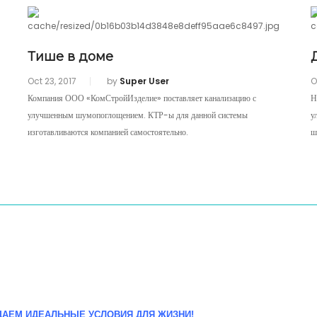
Тише в доме
Oct 23, 2017
by
Super User
O
Компания ООО «КомСтройИзделие» поставляет канализацию с
Н
улучшенным шумопоглощением. КТР-ы для данной системы
у
изготавливаются компанией самостоятельно.
ш
АЕМ ИДЕАЛЬНЫЕ УСЛОВИЯ ДЛЯ ЖИЗНИ!